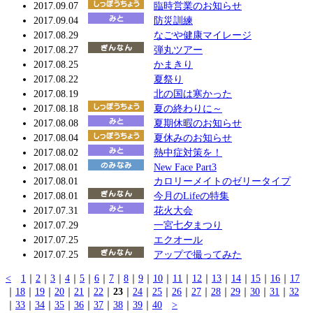
2017.09.07
臨時営業のお知らせ
2017.09.04
防災訓練
2017.08.29
なごや健康マイレージ
2017.08.27
弾丸ツアー
2017.08.25
かまきり
2017.08.22
夏祭り
2017.08.19
北の国は寒かった
2017.08.18
夏の終わりに～
2017.08.08
夏期休暇のお知らせ
2017.08.04
夏休みのお知らせ
2017.08.02
熱中症対策を！
2017.08.01
New Face Part3
2017.08.01
カロリーメイトのゼリータイプ
2017.08.01
今月のLifeの特集
2017.07.31
花火大会
2017.07.29
一宮七夕まつり
2017.07.25
エクオール
2017.07.25
アップで撮ってみた
<
1
｜
2
｜
3
｜
4
｜
5
｜
6
｜
7
｜
8
｜
9
｜
10
｜
11
｜
12
｜
13
｜
14
｜
15
｜
16
｜
17
｜
18
｜
19
｜
20
｜
21
｜
22
｜
23
｜
24
｜
25
｜
26
｜
27
｜
28
｜
29
｜
30
｜
31
｜
32
｜
33
｜
34
｜
35
｜
36
｜
37
｜
38
｜
39
｜
40
>