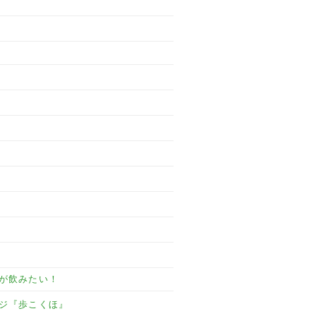
が飲みたい！
ジ『歩こくほ』